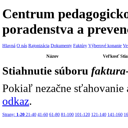
Centrum pedagogicko
poradenstva a preven
Hlavná
O nás
Rajonizácia
Dokumenty
Faktúry
Výberové konanie
Ve
Názov
Veľkosť
Sti
Stiahnutie súboru
faktura
Pokiaľ nezačne sťahovanie 
odkaz
.
Strany:
1-20
21-40
41-60
61-80
81-100
101-120
121-140
141-160
1