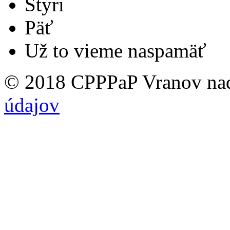
Štyri
Päť
Už to vieme naspamäť
© 2018 CPPPaP Vranov na
údajov