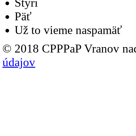
Štyri
Päť
Už to vieme naspamäť
© 2018 CPPPaP Vranov na
údajov