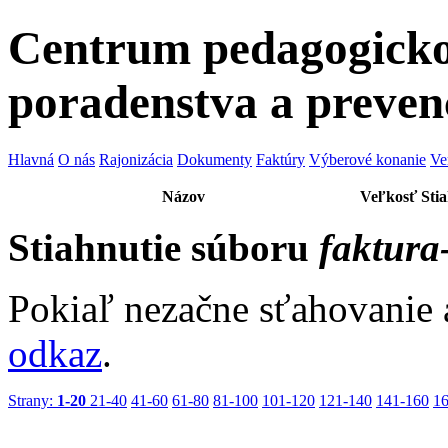
Centrum pedagogicko
poradenstva a preven
Hlavná
O nás
Rajonizácia
Dokumenty
Faktúry
Výberové konanie
Ve
Názov
Veľkosť
Sti
Stiahnutie súboru
faktura
Pokiaľ nezačne sťahovanie 
odkaz
.
Strany:
1-20
21-40
41-60
61-80
81-100
101-120
121-140
141-160
1