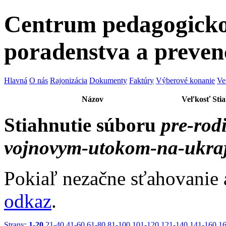
Centrum pedagogicko
poradenstva a preven
Hlavná
O nás
Rajonizácia
Dokumenty
Faktúry
Výberové konanie
Ve
Názov
Veľkosť
Sti
Stiahnutie súboru
pre-rodi
vojnovym-utokom-na-ukraj
Pokiaľ nezačne sťahovanie 
odkaz
.
Strany:
1-20
21-40
41-60
61-80
81-100
101-120
121-140
141-160
1