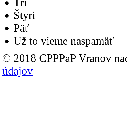
Tri
Štyri
Päť
Už to vieme naspamäť
© 2018 CPPPaP Vranov na
údajov