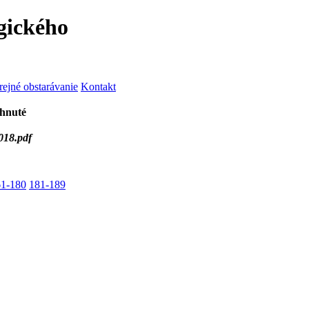
gického
rejné obstarávanie
Kontakt
ahnuté
018.pdf
61-180
181-189