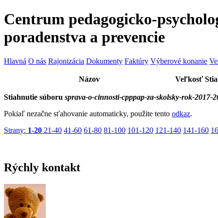
Centrum pedagogicko-psycholo
poradenstva a prevencie
Hlavná
O nás
Rajonizácia
Dokumenty
Faktúry
Výberové konanie
Ve
Názov
Veľkosť
Sti
Stiahnutie súboru
sprava-o-cinnosti-cpppap-za-skolsky-rok-2017-2
Pokiaľ nezačne sťahovanie automaticky, použite tento
odkaz
.
Strany:
1-20
21-40
41-60
61-80
81-100
101-120
121-140
141-160
1
Rýchly
kontakt