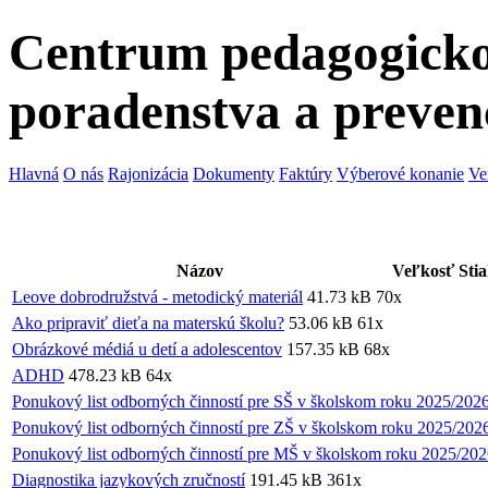
Centrum pedagogicko
poradenstva a preven
Hlavná
O nás
Rajonizácia
Dokumenty
Faktúry
Výberové konanie
Ve
Názov
Veľkosť
Sti
Leove dobrodružstvá - metodický materiál
41.73 kB
70x
Ako pripraviť dieťa na materskú školu?
53.06 kB
61x
Obrázkové médiá u detí a adolescentov
157.35 kB
68x
ADHD
478.23 kB
64x
Ponukový list odborných činností pre SŠ v školskom roku 2025/202
Ponukový list odborných činností pre ZŠ v školskom roku 2025/202
Ponukový list odborných činností pre MŠ v školskom roku 2025/20
Diagnostika jazykových zručností
191.45 kB
361x