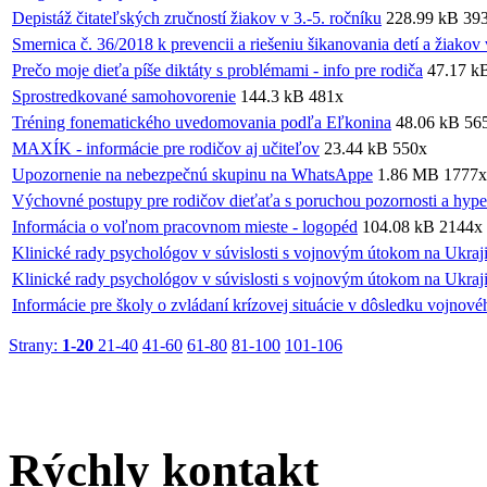
Depistáž čitateľských zručností žiakov v 3.-5. ročníku
228.99 kB
39
Smernica č. 36/2018 k prevencii a riešeniu šikanovania detí a žiakov
Prečo moje dieťa píše diktáty s problémami - info pre rodiča
47.17 k
Sprostredkované samohovorenie
144.3 kB
481x
Tréning fonematického uvedomovania podľa Eľkonina
48.06 kB
56
MAXÍK - informácie pre rodičov aj učiteľov
23.44 kB
550x
Upozornenie na nebezpečnú skupinu na WhatsAppe
1.86 MB
1777x
Výchovné postupy pre rodičov dieťaťa s poruchou pozornosti a hype
Informácia o voľnom pracovnom mieste - logopéd
104.08 kB
2144x
Klinické rady psychológov v súvislosti s vojnovým útokom na Ukraji
Klinické rady psychológov v súvislosti s vojnovým útokom na Ukraji
Informácie pre školy o zvládaní krízovej situácie v dôsledku vojnov
Strany:
1-20
21-40
41-60
61-80
81-100
101-106
Rýchly
kontakt