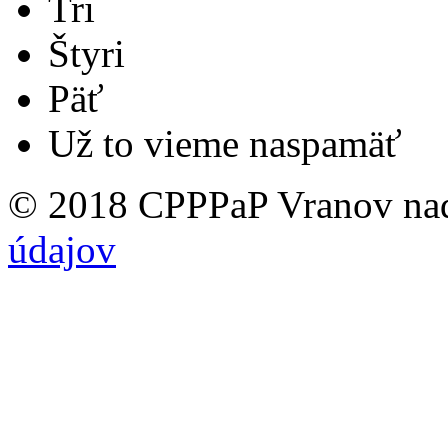
Tri
Štyri
Päť
Už to vieme naspamäť
© 2018 CPPPaP Vranov na
údajov