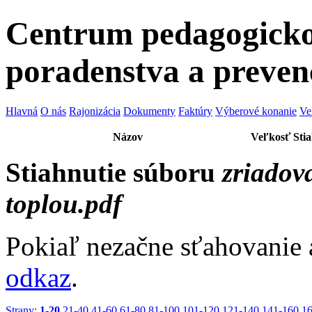
Centrum pedagogicko
poradenstva a preven
Hlavná
O nás
Rajonizácia
Dokumenty
Faktúry
Výberové konanie
Ve
Názov
Veľkosť
Sti
Stiahnutie súboru
zriadov
toplou.pdf
Pokiaľ nezačne sťahovanie 
odkaz
.
Strany:
1-20
21-40
41-60
61-80
81-100
101-120
121-140
141-160
1