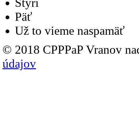
Štyri
Päť
Už to vieme naspamäť
© 2018 CPPPaP Vranov na
údajov