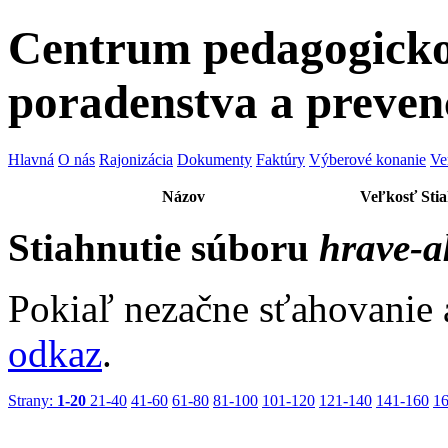
Centrum pedagogicko
poradenstva a preven
Hlavná
O nás
Rajonizácia
Dokumenty
Faktúry
Výberové konanie
Ve
Názov
Veľkosť
Sti
Stiahnutie súboru
hrave-ak
Pokiaľ nezačne sťahovanie 
odkaz
.
Strany:
1-20
21-40
41-60
61-80
81-100
101-120
121-140
141-160
1