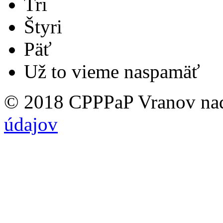
Tri
Štyri
Päť
Už to vieme naspamäť
© 2018 CPPPaP Vranov na
údajov