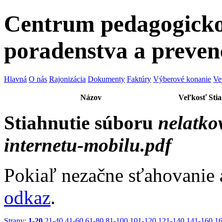
Centrum pedagogicko
poradenstva a preven
Hlavná
O nás
Rajonizácia
Dokumenty
Faktúry
Výberové konanie
Ve
Názov
Veľkosť
Sti
Stiahnutie súboru
nelatkov
internetu-mobilu.pdf
Pokiaľ nezačne sťahovanie 
odkaz
.
Strany:
1-20
21-40
41-60
61-80
81-100
101-120
121-140
141-160
1