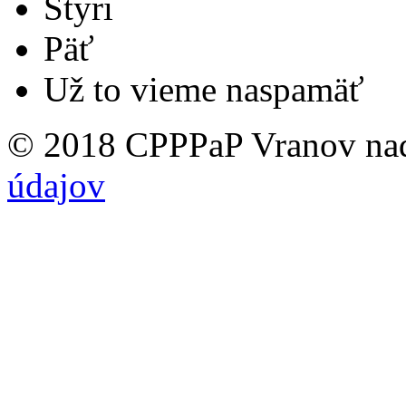
Štyri
Päť
Už to vieme naspamäť
© 2018 CPPPaP Vranov na
údajov