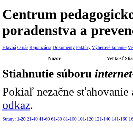
Centrum pedagogicko
poradenstva a preven
Hlavná
O nás
Rajonizácia
Dokumenty
Faktúry
Výberové konanie
Ve
Názov
Veľkosť
Sti
Stiahnutie súboru
internet
Pokiaľ nezačne sťahovanie 
odkaz
.
Strany:
1-20
21-40
41-60
61-80
81-100
101-120
121-140
141-160
1